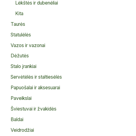
Lėkštės ir dubenėliai
Kita
Taurės
Statulėlės
Vazos ir vazonai
Dėžutės
Stalo įrankiai
Servėtėlės ir staltiesėlės
Papuošalai ir aksesuarai
Paveikslai
Šviestuvai ir žvakidės
Baldai
Veidrodžiai