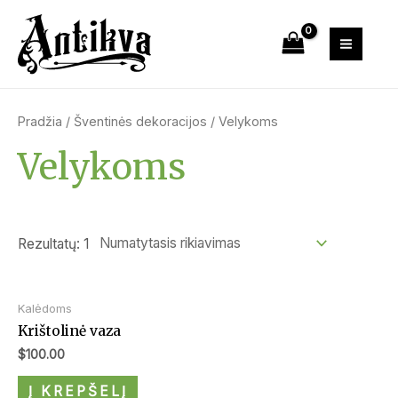
Pradžia
/
Šventinės dekoracijos
/ Velykoms
Velykoms
Rezultatų: 1
Kalėdoms
Krištolinė vaza
$
100.00
Į KREPŠELĮ