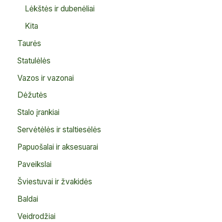
Lėkštės ir dubenėliai
Kita
Taurės
Statulėlės
Vazos ir vazonai
Dėžutės
Stalo įrankiai
Servėtėlės ir staltiesėlės
Papuošalai ir aksesuarai
Paveikslai
Šviestuvai ir žvakidės
Baldai
Veidrodžiai