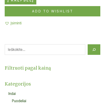
Į KREPŠELĮ
ADD TO WISHLIST
Įsiminti
Filtruoti pagal kainą
Kategorijos
Indai
Puodeliai