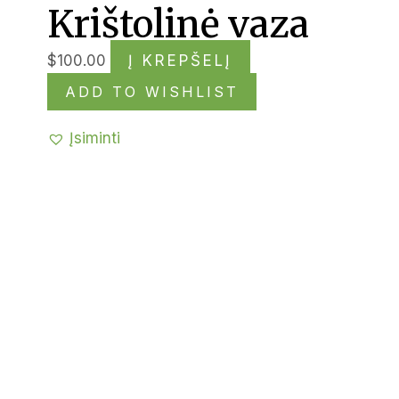
Krištolinė vaza
$
100.00
Į KREPŠELĮ
ADD TO WISHLIST
Įsiminti